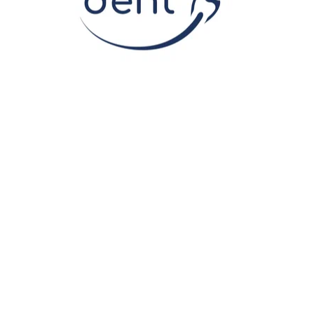
CПб, 18-я линия В.О. д. 45