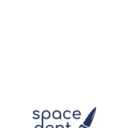
Услуги
Терапевтическая стоматология
Протезирование зубов
Хирургия и имплантация
Ортодонтия
Профилактика, гигиена и отбеливание
Наша команда
Контакты
Отзывы
Цены
Запись на консультацию